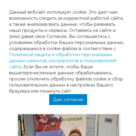
Данный вебсайт использует cookie. Это дает нам
возможность следить за корректной работой сайта,
а также анализировать данные, чтобы развивать
наши продукты и сервисы. Оставаясь на сайте и
ТУРНИРЫ РТТ - МАЙ
(или) давая свое Согласие, Вы соглашаетесь с
условиями обработки Ваших персональных данных,
содержащихся в cookie-файлах в соответствии с
Поздравляем наших учеников - призеров майских
Политикой защиты и обработки персональных
турниров РТТ!
данных клиентов, контрагентов и пользователей
Карим Эл-Лаккис стал чемпионом сразу двух турниров в
сайта
. Если Вы не хотите, чтобы Ваши
возрастной категории до 13 лет:
вышеперечисленные данные обрабатывались,
просим отключить обработку файлов cookie и сбор
- Первенства городского округа Воскресенск «Кубок
пользовательских данных в настройках Вашего
Великой Победы», прошедшего с 4 по 10 мая;
браузера или покинуть сайт.
Даю согласие