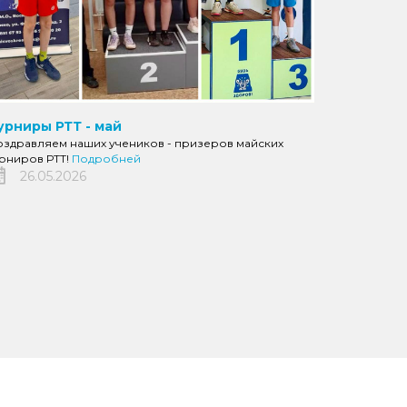
урниры РТТ - май
оздравляем наших учеников - призеров майских
урниров РТТ!
Подробней
26.05.2026