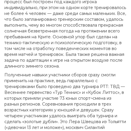
процесс был построен под каждого игрока
индивидуально, при этом на одном корте тренировалось
не более 4 человек — даже среди самых маленьких. Все,
что было запланировано тренерским составом, удалось
выполнить, чему во многом способствовала прекрасная
солнечная безветренная погода на протяжении всего
пребывания на Крите. Основной упор был сделан на
технико-тактическую и психологическую подготовку, в
том числе на отработку поведенческих моментов во
время матчей и тренировок. Была также решена важная
задача по адаптации к игре на открытом воздухе после
длинного зимнего сезона.
Полученные навыки участники сборов сразу смогли
применить на практике, ведь параллельно с
тренировками было проведено два турнира РТТ: ТВД —
Весеннее первенство «Тур Теннис» и «Кубок Литтос», в
которых приняли участие 73 юных спорт¬смена из
разных регионов. Соревнования проходили в трех
возрастных категориях у юношей и девушек. Сразу
четырем участникам удалось выиграть оба турнира и
сделать «золотые дубли». Это Лера Швецова из Тольятти
(«девочки 13 лет и моложе»), москвич Силантий