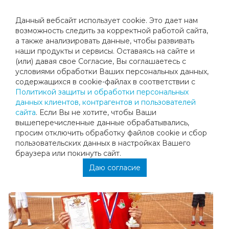
Данный вебсайт использует cookie. Это дает нам
возможность следить за корректной работой сайта,
а также анализировать данные, чтобы развивать
наши продукты и сервисы. Оставаясь на сайте и
ПОЗДРАВЛЯЕМ НИКИТУ КИМ
(или) давая свое Согласие, Вы соглашаетесь с
условиями обработки Ваших персональных данных,
содержащихся в cookie-файлах в соответствии с
Поздравляем Ким Никиту со вторым местом на турнире
Политикой защиты и обработки персональных
«Первенство Одинцовского МР на призы ТЦ "Гранд
данных клиентов, контрагентов и пользователей
Теннис»! Молодец, хороший результат! Желаем новых
сайта
. Если Вы не хотите, чтобы Ваши
успехов и побед! (Тренер Гордеева Н.Л.)
вышеперечисленные данные обрабатывались,
просим отключить обработку файлов cookie и сбор
пользовательских данных в настройках Вашего
браузера или покинуть сайт.
Даю согласие