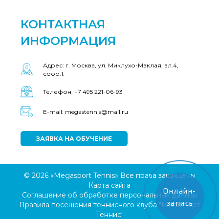
КОНТАКТНАЯ
ИНФОРМАЦИЯ
Адрес: г. Москва, ул. Миклухо-Маклая, вл.4,
соор.1.
Телефон: +7 495 221-06-93
E-mail: megastennis@mail.ru
ЗАЯВКА НА ОБУЧЕНИЕ
© 2026 «Megasport Tennis» Все права защищены
Карта сайта
Онлайн-
Соглашение об обработке персональных данных
запись
Правила посещения теннисного клуба "Мегаспорт
Теннис"