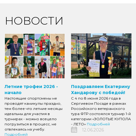
НОВОСТИ
Летние трофеи 2026 -
Поздравляем Екатерину
начало
Хандарову с победой!
Настоящие спортсмены не
С 4 по 8 июня 2026 года в
проводят каникулы праздно,
Сергиевом Посаде в рамках
тем более что летние месяцы
Российского ветеранского
идеальны для участия в
тура ФТР состоялся турнир 1-й
турнирах - можно всецело
категории «ЗОЛОТЫЕ КУПОЛА
погрузиться в процесс, не
- ЛЕТО»
Подробней
отвлекаясь на учебу.
12.06.2026
Подробней