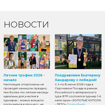
НОВОСТИ
Летние трофеи 2026 -
Поздравляем Екатерину
начало
Хандарову с победой!
Настоящие спортсмены не
С 4 по 8 июня 2026 года в
проводят каникулы праздно,
Сергиевом Посаде в рамках
тем более что летние месяцы
Российского ветеранского
идеальны для участия в
тура ФТР состоялся турнир 1-й
турнирах - можно всецело
категории «ЗОЛОТЫЕ КУПОЛА
погрузиться в процесс, не
- ЛЕТО»
Подробней