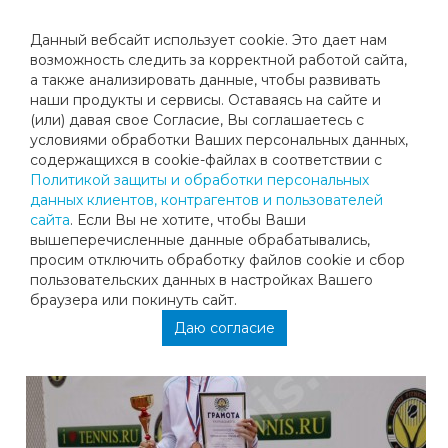
Данный вебсайт использует cookie. Это дает нам
возможность следить за корректной работой сайта,
а также анализировать данные, чтобы развивать
наши продукты и сервисы. Оставаясь на сайте и
ПОЗДРАВЛЯЕМ КСЕНИЮ МИНАЕВУ С
(или) давая свое Согласие, Вы соглашаетесь с
условиями обработки Ваших персональных данных,
ТРЕТЬИМ МЕСТОМ НА ПЕРВЕНСТВЕ
содержащихся в cookie-файлах в соответствии с
Политикой защиты и обработки персональных
"ТЕННИС.РУ" НА ПРИЗЫ HEAD!
данных клиентов, контрагентов и пользователей
сайта
. Если Вы не хотите, чтобы Ваши
вышеперечисленные данные обрабатывались,
Поздравляем Ксению Минаеву с третьим местом на
просим отключить обработку файлов cookie и сбор
Первенстве "Теннис.ру" на призы Head!
пользовательских данных в настройках Вашего
браузера или покинуть сайт.
Даю согласие