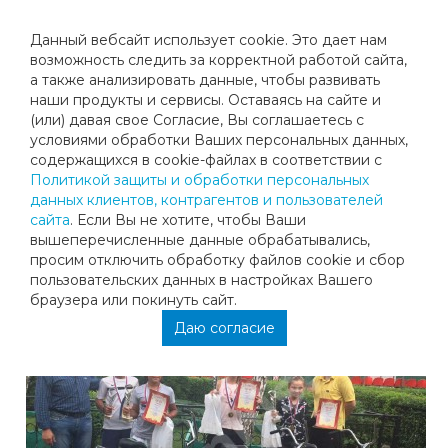
Данный вебсайт использует cookie. Это дает нам
возможность следить за корректной работой сайта,
а также анализировать данные, чтобы развивать
наши продукты и сервисы. Оставаясь на сайте и
ПОЗДРАВЛЯЕМ ДАНИЭЛЯ ХАЗИМЕ С
(или) давая свое Согласие, Вы соглашаетесь с
условиями обработки Ваших персональных данных,
ПОБЕДОЙ В ТУРНИРЕ
содержащихся в cookie-файлах в соответствии с
Политикой защиты и обработки персональных
данных клиентов, контрагентов и пользователей
Поздравляем Даниэля Хазиме с победой в Турнире на
сайта
. Если Вы не хотите, чтобы Ваши
призы главы г. Люберцы! Финал выдался непростой:
вышеперечисленные данные обрабатывались,
дождь, ожидание, переход в зал, но Даниэль смог все
просим отключить обработку файлов cookie и сбор
это преодолеть! Молодец, так держать!
пользовательских данных в настройках Вашего
браузера или покинуть сайт.
Даю согласие