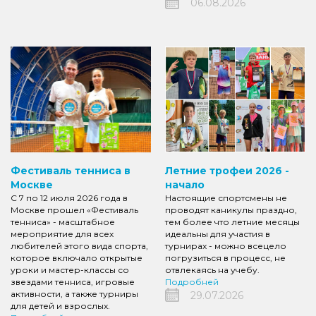
06.08.2026
Фестиваль тенниса в
Летние трофеи 2026 -
Москве
начало
С 7 по 12 июля 2026 года в
Настоящие спортсмены не
Москве прошел «Фестиваль
проводят каникулы праздно,
тенниса» - масштабное
тем более что летние месяцы
мероприятие для всех
идеальны для участия в
любителей этого вида спорта,
турнирах - можно всецело
которое включало открытые
погрузиться в процесс, не
уроки и мастер-классы со
отвлекаясь на учебу.
звездами тенниса, игровые
Подробней
активности, а также турниры
29.07.2026
для детей и взрослых.