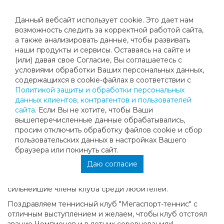
Данный вебсайт использует cookie. Это дает нам
возможность следить за корректной работой сайта,
а также анализировать данные, чтобы развивать
наши продукты и сервисы. Оставаясь на сайте и
ПОБЕДА КОМАНДЫ КЛУБА
(или) давая свое Согласие, Вы соглашаетесь с
условиями обработки Ваших персональных данных,
"МЕГАСПОРТ-ТЕННИС
содержащихся в cookie-файлах в соответствии с
Политикой защиты и обработки персональных
данных клиентов, контрагентов и пользователей
В прошедшие выходные в СК Лужники, команда клуба
сайта
. Если Вы не хотите, чтобы Ваши
"Мегаспорт-теннис", впервые участвуя в клубном
вышеперечисленные данные обрабатывались,
Чемпионате г.Москвы завоевала Чемпионский кубок,
просим отключить обработку файлов cookie и сбор
одолев в полуфинале прошлогодних победителей
пользовательских данных в настройках Вашего
команду ЦСКА, а в финале не оставила шансов на
браузера или покинуть сайт.
победу,команде "Московские армяне".
Даю согласие
Вклад в успех команды внесли,тренеры клуба во главе с
старшим тренером Филиппом Мухометовым, и
сильнейшие члены клуба среди любителей.
Поздравляем теннисный клуб "Мегаспорт-теннис" с
отличным выступлением и желаем, чтобы клуб отстоял