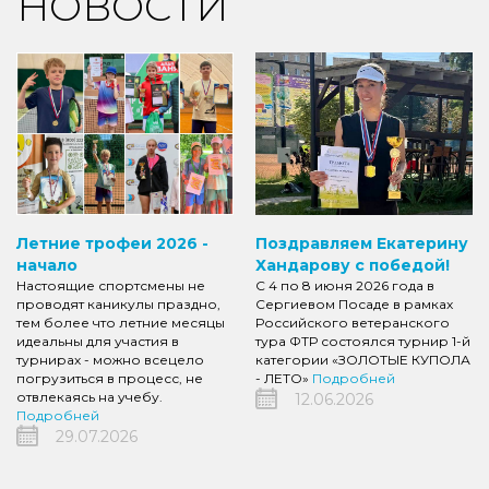
НОВОСТИ
Летние трофеи 2026 -
Поздравляем Екатерину
начало
Хандарову с победой!
Настоящие спортсмены не
С 4 по 8 июня 2026 года в
проводят каникулы праздно,
Сергиевом Посаде в рамках
тем более что летние месяцы
Российского ветеранского
идеальны для участия в
тура ФТР состоялся турнир 1-й
турнирах - можно всецело
категории «ЗОЛОТЫЕ КУПОЛА
погрузиться в процесс, не
- ЛЕТО»
Подробней
отвлекаясь на учебу.
12.06.2026
Подробней
29.07.2026