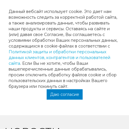
Данный вебсайт использует cookie. Это дает нам
возможность следить за корректной работой сайта,
а также анализировать данные, чтобы развивать
наши продукты и сервисы. Оставаясь на сайте и
ПЕРВЫЙ КОМАНДНЫЙ ТУРНИР НА
(или) давая свое Согласие, Вы соглашаетесь с
условиями обработки Ваших персональных данных,
ПРИЗЫ ТК "МЕГАСПОРТ-ТЕННИС"
содержащихся в cookie-файлах в соответствии с
Политикой защиты и обработки персональных
данных клиентов, контрагентов и пользователей
Первый командный турнир на призы ТК "Мегаспорт-
сайта
. Если Вы не хотите, чтобы Ваши
теннис" среди команд 2008 г.р. подошёл к концу.
вышеперечисленные данные обрабатывались,
В увлекательном финальном матче "Олимпиец"
просим отключить обработку файлов cookie и сбор
переиграл "Мегаспорт-теннис" с общим счётом 3:1.
пользовательских данных в настройках Вашего
Третье место заняла команда СК "Будь Здоров",
браузера или покинуть сайт.
четвёртое место ТК "Теннис - Парк".
Даю согласие
Поздравляем победителей и все команды участницы!