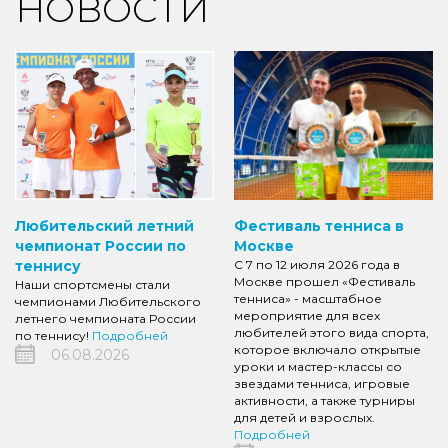
НОВОСТИ
Любительский летний
Фестиваль тенниса в
чемпионат России по
Москве
теннису
С 7 по 12 июля 2026 года в
Москве прошел «Фестиваль
Наши спортсмены стали
тенниса» - масштабное
чемпионами Любительского
мероприятие для всех
летнего чемпионата России
любителей этого вида спорта,
по теннису!
Подробней
которое включало открытые
06.08.2026
уроки и мастер-классы со
звездами тенниса, игровые
активности, а также турниры
для детей и взрослых.
Подробней