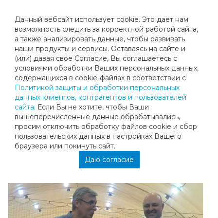
Данный вебсайт использует cookie. Это дает нам
возможность следить за корректной работой сайта,
а также анализировать данные, чтобы развивать
наши продукты и сервисы. Оставаясь на сайте и
ПЕРВЕНСТВО МОСКВЫ
(или) давая свое Согласие, Вы соглашаетесь с
условиями обработки Ваших персональных данных,
содержащихся в cookie-файлах в соответствии с
На закончившемся в эту субботу Первенстве Москвы
Политикой защиты и обработки персональных
(турнир высшей 1А категории) Даниэль Хазиме стал
данных клиентов, контрагентов и пользователей
финалистом! На пути к финалу Даниэль показал
сайта
. Если Вы не хотите, чтобы Ваши
хорошую, активную игру, в полуфинале обыграв Павла
вышеперечисленные данные обрабатывались,
Лагутина 6/1 6/4, на финал сил немного не хватило- 4/6
просим отключить обработку файлов cookie и сбор
3/6 против Хамзы Насритдинова! Желаем Даниэлю
пользовательских данных в настройках Вашего
быстрого восстановления, преодоления себя в трудных
браузера или покинуть сайт.
ситуациях и успехов в новых турнирах! (Тренер Гордеева
Даю согласие
Н.Л.)