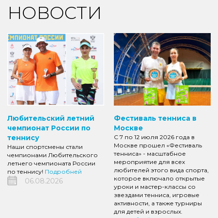
НОВОСТИ
Любительский летний
Фестиваль тенниса в
чемпионат России по
Москве
теннису
С 7 по 12 июля 2026 года в
Москве прошел «Фестиваль
Наши спортсмены стали
тенниса» - масштабное
чемпионами Любительского
мероприятие для всех
летнего чемпионата России
любителей этого вида спорта,
по теннису!
Подробней
которое включало открытые
06.08.2026
уроки и мастер-классы со
звездами тенниса, игровые
активности, а также турниры
для детей и взрослых.