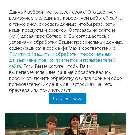
Данный вебсайт использует cookie. Это дает нам
возможность следить за корректной работой сайта,
а также анализировать данные, чтобы развивать
наши продукты и сервисы. Оставаясь на сайте и
ПЕРВЕНСТВО ЦЕНТРАЛЬНОГО
(или) давая свое Согласие, Вы соглашаетесь с
условиями обработки Ваших персональных данных,
ФЕДЕРАЛЬНОГО ОКРУГА
содержащихся в cookie-файлах в соответствии с
Политикой защиты и обработки персональных
данных клиентов, контрагентов и пользователей
На минувшей неделе, на кортах Белгородской академии
сайта
. Если Вы не хотите, чтобы Ваши
тенниса Шамиля Тарпищева, прошло Первенство
вышеперечисленные данные обрабатывались,
Центрального федерального округа среди юношей и
просим отключить обработку файлов cookie и сбор
девушек до 13 лет, 1 категория РТТ! Воспитанник нашего
пользовательских данных в настройках Вашего
клуба Даниэль Хазиме отлично выступил на этом
браузера или покинуть сайт.
соревновании, завоевав два первых места - в одиночке и
в паре! Поздравляем! Желаем дальнейших успехов!
Даю согласие