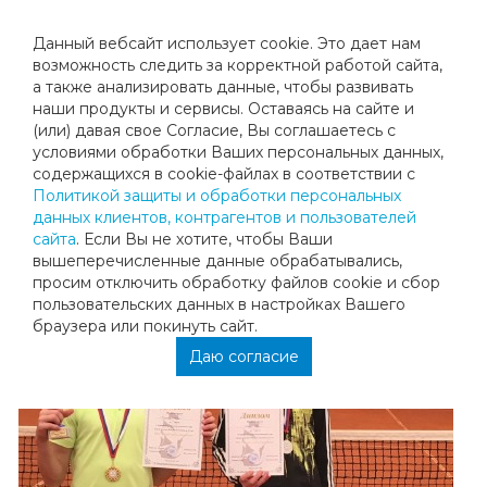
Данный вебсайт использует cookie. Это дает нам
возможность следить за корректной работой сайта,
а также анализировать данные, чтобы развивать
наши продукты и сервисы. Оставаясь на сайте и
ПОЗДРАВЛЯЕМ НОТЫЧА ФИЛИППА
(или) давая свое Согласие, Вы соглашаетесь с
условиями обработки Ваших персональных данных,
содержащихся в cookie-файлах в соответствии с
Поздравляем Нотыча Филиппа с его первым финалом на
Политикой защиты и обработки персональных
турнире "Белый Парус в Орловском"! Желаем, чтобы этот
данных клиентов, контрагентов и пользователей
успех имел продолжение на других турнирах!
сайта
. Если Вы не хотите, чтобы Ваши
вышеперечисленные данные обрабатывались,
просим отключить обработку файлов cookie и сбор
пользовательских данных в настройках Вашего
браузера или покинуть сайт.
Даю согласие