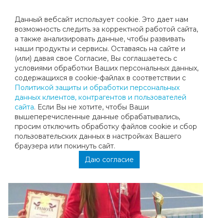
Данный вебсайт использует cookie. Это дает нам
возможность следить за корректной работой сайта,
а также анализировать данные, чтобы развивать
наши продукты и сервисы. Оставаясь на сайте и
ПОЗДРАВЛЯЕМ МАРИЮ ШМАКОВУ
(или) давая свое Согласие, Вы соглашаетесь с
условиями обработки Ваших персональных данных,
содержащихся в cookie-файлах в соответствии с
Поздравляем Марию Шмакову с победой на турнире
Политикой защиты и обработки персональных
"Кубок Гранд Теннис"! Желаем успехов на следующих
данных клиентов, контрагентов и пользователей
турнирах!
сайта
. Если Вы не хотите, чтобы Ваши
вышеперечисленные данные обрабатывались,
просим отключить обработку файлов cookie и сбор
пользовательских данных в настройках Вашего
браузера или покинуть сайт.
Даю согласие