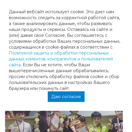
Данный вебсайт использует cookie. Это дает нам
возможность следить за корректной работой сайта,
а также анализировать данные, чтобы развивать
наши продукты и сервисы. Оставаясь на сайте и
ПОЗДРАВЛЯЕМ ДАНИЭЛЯ ХАЗИМЕ,
(или) давая свое Согласие, Вы соглашаетесь с
условиями обработки Ваших персональных данных,
ЗАНЯВШЕГО 3 МЕСТО В ОДИНОЧНОМ
содержащихся в cookie-файлах в соответствии с
Политикой защиты и обработки персональных
РАЗРЯДЕ
данных клиентов, контрагентов и пользователей
сайта
. Если Вы не хотите, чтобы Ваши
вышеперечисленные данные обрабатывались,
Поздравляем Даниэля Хазиме, занявшего 3 место в
просим отключить обработку файлов cookie и сбор
одиночном разряде и 1 место в паре на Турнире памяти
пользовательских данных в настройках Вашего
Мошковской М.С., г. Всеволожск, 1А категория!
браузера или покинуть сайт.
Даю согласие