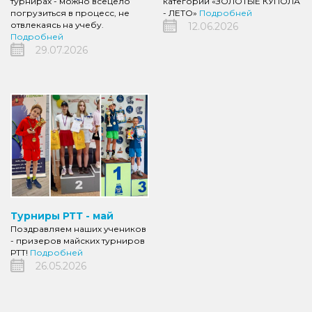
турнирах - можно всецело
категории «ЗОЛОТЫЕ КУПОЛА
погрузиться в процесс, не
- ЛЕТО»
Подробней
отвлекаясь на учебу.
12.06.2026
Подробней
29.07.2026
Турниры РТТ - май
Поздравляем наших учеников
- призеров майских турниров
РТТ!
Подробней
26.05.2026