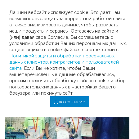
Данный вебсайт использует cookie. Это дает нам
возможность следить за корректной работой сайта,
а также анализировать данные, чтобы развивать
наши продукты и сервисы. Оставаясь на сайте и
ПОЗДРАВЛЯЕМ ДАНИЭЛЯ ХАЗИМЕ
(или) давая свое Согласие, Вы соглашаетесь с
условиями обработки Ваших персональных данных,
2.04.2017
содержащихся в cookie-файлах в соответствии с
Политикой защиты и обработки персональных
данных клиентов, контрагентов и пользователей
Поздравляем Даниэля Хазиме с уверенной победой на
сайта
. Если Вы не хотите, чтобы Ваши
турнире "Первенство Тверской Области на призы
вышеперечисленные данные обрабатывались,
Babolat"!
просим отключить обработку файлов cookie и сбор
пользовательских данных в настройках Вашего
браузера или покинуть сайт.
Даю согласие