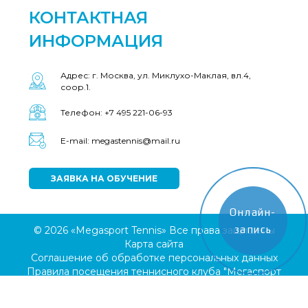
КОНТАКТНАЯ
ИНФОРМАЦИЯ
Адрес: г. Москва, ул. Миклухо-Маклая, вл.4,
соор.1.
Телефон: +7 495 221-06-93
E-mail: megastennis@mail.ru
ЗАЯВКА НА ОБУЧЕНИЕ
Онлайн-
запись
© 2026 «Megasport Tennis» Все права защищены
Карта сайта
Соглашение об обработке персональных данных
Правила посещения теннисного клуба "Мегаспорт
Теннис"
Условия парковки и стоянки