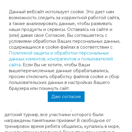
Данный вебсайт использует cookie. Это дает нам
возможность следить за корректной работой сайта,
а также анализировать данные, чтобы развивать
наши продукты и сервисы. Оставаясь на сайте и
CБОРЫ В СОЛНЕЧНОЙ БОЛГАРИИ
(или) давая свое Согласие, Вы соглашаетесь с
условиями обработки Ваших персональных данных,
содержащихся в cookie-файлах в соответствии с
Этим летом часть теннисистов из клуба
Политикой защиты и обработки персональных
"МегаспортТеннис" отправилась на сборы в солнечную
данных клиентов, контрагентов и пользователей
Болгарию, в Албену! Сборы прошли отлично, стоит
сайта
. Если Вы не хотите, чтобы Ваши
отметить прекрасное качество кортов, их удобное
вышеперечисленные данные обрабатывались,
расположение относительно отеля и моря, хорошую
просим отключить обработку файлов cookie и сбор
организацию процесса, в котором нашим тренерам,
пользовательских данных в настройках Вашего
Дарье и Наталье, помогал Илия Атанасов- главный
браузера или покинуть сайт.
тренер Албены (Dreisam Tennis Academy)! Помимо
Даю согласие
ежедневных двухразовых тренировок и ОФП, в
программу сборов вошли: парный турнир, первое место
в котором заняли Александр Пундель и Даниэль Хазиме;
детский турнир, все участники которого были
награждены памятными призами! В свободное от
тренировок время ребята общались, купались в море,