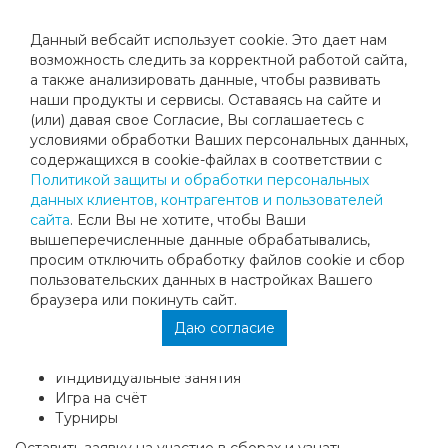
Данный вебсайт использует cookie. Это дает нам
возможность следить за корректной работой сайта,
а также анализировать данные, чтобы развивать
наши продукты и сервисы. Оставаясь на сайте и
ДЕТСКИЕ СБОРЫ ВМЕСТЕ С
(или) давая свое Согласие, Вы соглашаетесь с
условиями обработки Ваших персональных данных,
«МЕГАСПОРТ-ТЕННИС»
содержащихся в cookie-файлах в соответствии с
Политикой защиты и обработки персональных
данных клиентов, контрагентов и пользователей
Сборы - это прекрасная возможность совместить
сайта
. Если Вы не хотите, чтобы Ваши
тренировки и отдых.
вышеперечисленные данные обрабатывались,
Клуб «Мегаспорт-теннис» приглашает всех желающих
просим отключить обработку файлов cookie и сбор
принять участие в детских теннисных сборах в Турции с
пользовательских данных в настройках Вашего
30 октября по 7 ноября.
браузера или покинуть сайт.
Вас ждут:
Даю согласие
Групповые занятия и ОФП
Индивидуальные занятия
Игра на счёт
Турниры