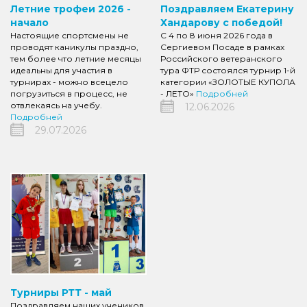
Летние трофеи 2026 -
Поздравляем Екатерину
начало
Хандарову с победой!
Настоящие спортсмены не
С 4 по 8 июня 2026 года в
проводят каникулы праздно,
Сергиевом Посаде в рамках
тем более что летние месяцы
Российского ветеранского
идеальны для участия в
тура ФТР состоялся турнир 1-й
турнирах - можно всецело
категории «ЗОЛОТЫЕ КУПОЛА
погрузиться в процесс, не
- ЛЕТО»
Подробней
отвлекаясь на учебу.
12.06.2026
Подробней
29.07.2026
Турниры РТТ - май
Поздравляем наших учеников