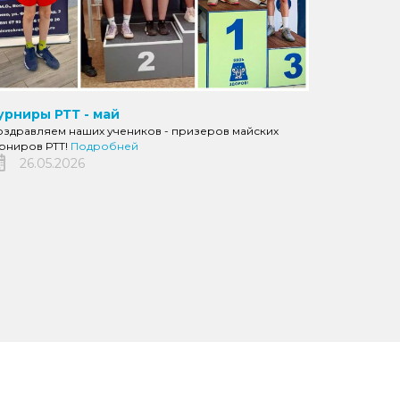
урниры РТТ - май
оздравляем наших учеников - призеров майских
урниров РТТ!
Подробней
26.05.2026