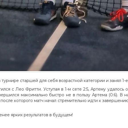
турнире старшей для себя возрастной категории и занял 1-е
ся с Лео Фритти. Уступая в 1-м сете 2:5, Артему удалось о
завершился максимально быстро не в пользу Артема (0:6). В на
, после которого матч начал стремительно идти к завершени
нее ярких результатов в будущем!