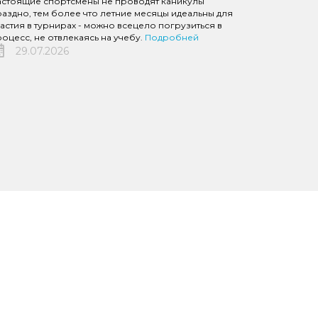
астоящие спортсмены не проводят каникулы
аздно, тем более что летние месяцы идеальны для
астия в турнирах - можно всецело погрузиться в
оцесс, не отвлекаясь на учебу.
Подробней
29.07.2026