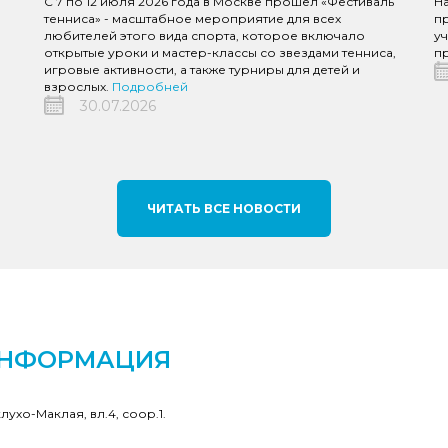
С 7 по 12 июля 2026 года в Москве прошел «Фестиваль
Н
тенниса» - масштабное мероприятие для всех
пр
любителей этого вида спорта, которое включало
уч
открытые уроки и мастер-классы со звездами тенниса,
пр
игровые активности, а также турниры для детей и
взрослых.
Подробней
30.07.2026
ЧИТАТЬ ВСЕ НОВОСТИ
ИНФОРМАЦИЯ
клухо-Маклая, вл.4, соор.1.