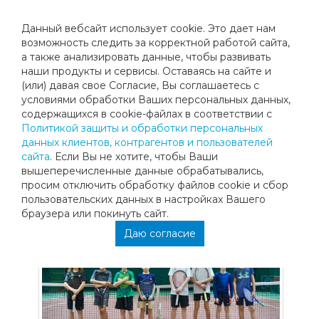
Данный вебсайт использует cookie. Это дает нам
возможность следить за корректной работой сайта,
а также анализировать данные, чтобы развивать
наши продукты и сервисы. Оставаясь на сайте и
ДРУЖЕСКАЯ ВСТРЕЧА С СШОР
(или) давая свое Согласие, Вы соглашаетесь с
условиями обработки Ваших персональных данных,
«ОЛИМПИЕЦ»
содержащихся в cookie-файлах в соответствии с
Политикой защиты и обработки персональных
данных клиентов, контрагентов и пользователей
16 ноября на кортах нашего клуба прошел дружеский
сайта
. Если Вы не хотите, чтобы Ваши
турнир между командами «МЕГАСПОРТ ТЕННИС» и
вышеперечисленные данные обрабатывались,
СШОР «Олимпиец».
просим отключить обработку файлов cookie и сбор
пользовательских данных в настройках Вашего
браузера или покинуть сайт.
Даю согласие