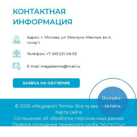
КОНТАКТНАЯ
ИНФОРМАЦИЯ
Адрес: г. Москва, ул. Миклухо-Маклая, вл.4,
соор.1.
Телефон: +7 495 221-06-93
E-mail: megastennis@mail.ru
ЗАЯВКА НА ОБУЧЕНИЕ
Онлайн-
запись
© 2026 «Megasport Tennis» Все права защищены
Карта сайта
Соглашение об обработке персональных данных
Правила посещения теннисного клуба "Мегаспорт
Теннис"
Условия парковки и стоянки