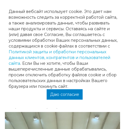
Данный вебсайт использует cookie. Это дает нам
возможность следить за корректной работой сайта,
а также анализировать данные, чтобы развивать
наши продукты и сервисы. Оставаясь на сайте и
ВОСКРЕСНЫЙ ТУРНИР
(или) давая свое Согласие, Вы соглашаетесь с
условиями обработки Ваших персональных данных,
содержащихся в cookie-файлах в соответствии с
20 марта в «Мегаспорт-теннис» состоялся очередной
Политикой защиты и обработки персональных
учебный воскресный турнир.
данных клиентов, контрагентов и пользователей
Целью турнира является повышение спортивного
сайта
. Если Вы не хотите, чтобы Ваши
мастерства и соревновательного опыта участников.
вышеперечисленные данные обрабатывались,
просим отключить обработку файлов cookie и сбор
Результаты:
пользовательских данных в настройках Вашего
1 место – Чигрина Милана
браузера или покинуть сайт.
2 место – Цымбалова Кристина
Даю согласие
3 место – Матюхина Арина
Поздравляем всех призёров и победителей!