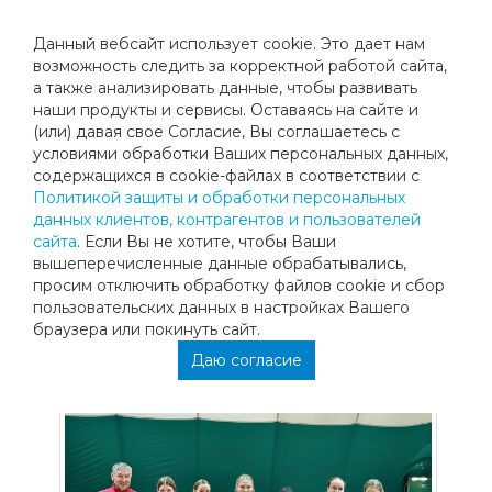
Данный вебсайт использует cookie. Это дает нам
возможность следить за корректной работой сайта,
а также анализировать данные, чтобы развивать
наши продукты и сервисы. Оставаясь на сайте и
РЕЗУЛЬТАТЫ ОКТЯБРЬСКИХ
(или) давая свое Согласие, Вы соглашаетесь с
условиями обработки Ваших персональных данных,
КЛУБНЫХ ТУРНИРОВ
содержащихся в cookie-файлах в соответствии с
Политикой защиты и обработки персональных
данных клиентов, контрагентов и пользователей
13 и 20 октября на кортах Мегаспорт-теннис состоялись
сайта
. Если Вы не хотите, чтобы Ваши
очередные соревнования, в которых приняли участие
вышеперечисленные данные обрабатывались,
воспитанники нашего клуба.
просим отключить обработку файлов cookie и сбор
Призерами двух турниров 13 октября стали:
пользовательских данных в настройках Вашего
браузера или покинуть сайт.
1 место - Вероника Белых
2 место - Дарья Широкова
Даю согласие
3 место - Bella Ql