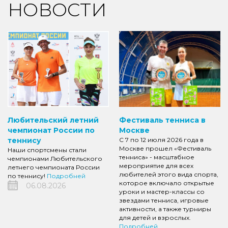
НОВОСТИ
Любительский летний
Фестиваль тенниса в
чемпионат России по
Москве
теннису
С 7 по 12 июля 2026 года в
Москве прошел «Фестиваль
Наши спортсмены стали
тенниса» - масштабное
чемпионами Любительского
мероприятие для всех
летнего чемпионата России
любителей этого вида спорта,
по теннису!
Подробней
которое включало открытые
06.08.2026
уроки и мастер-классы со
звездами тенниса, игровые
активности, а также турниры
для детей и взрослых.
Подробней