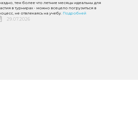
аздно, тем более что летние месяцы идеальны для
астия в турнирах - можно всецело погрузиться в
оцесс, не отвлекаясь на учебу.
Подробней
29.07.2026