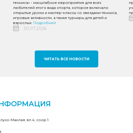
тенниса» - масштабное мероприятие для всех
пр
любителей этого вида спорта, которое включало
уч
открытые уроки и мастер-классы со звездами тенниса,
пр
игровые активности, а также турниры для детей и
взрослых.
Подробней
30.07.2026
ЧИТАТЬ ВСЕ НОВОСТИ
ИНФОРМАЦИЯ
клухо-Маклая, вл.4, соор.1.
3