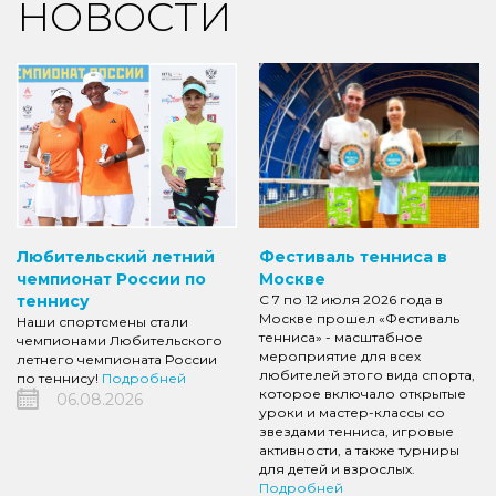
НОВОСТИ
Любительский летний
Фестиваль тенниса в
чемпионат России по
Москве
теннису
С 7 по 12 июля 2026 года в
Москве прошел «Фестиваль
Наши спортсмены стали
тенниса» - масштабное
чемпионами Любительского
мероприятие для всех
летнего чемпионата России
любителей этого вида спорта,
по теннису!
Подробней
которое включало открытые
06.08.2026
уроки и мастер-классы со
звездами тенниса, игровые
активности, а также турниры
для детей и взрослых.
Подробней