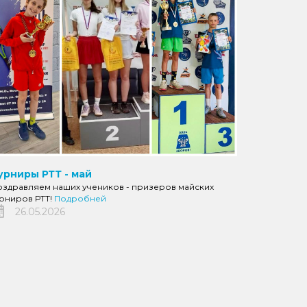
урниры РТТ - май
оздравляем наших учеников - призеров майских
урниров РТТ!
Подробней
26.05.2026