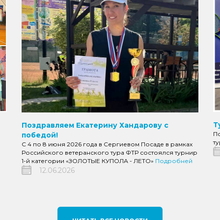
Т
Поздравляем Екатерину Хандарову с
П
победой!
т
С 4 по 8 июня 2026 года в Сергиевом Посаде в рамках
Российского ветеранского тура ФТР состоялся турнир
1-й категории «ЗОЛОТЫЕ КУПОЛА - ЛЕТО»
Подробней
12.06.2026