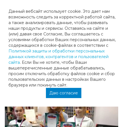
Данный вебсайт использует cookie. Это дает нам
возможность следить за корректной работой сайта,
а также анализировать данные, чтобы развивать
наши продукты и сервисы. Оставаясь на сайте и
ПОБЕДА НА ТУРНИРЕ PRO CLUB
(или) давая свое Согласие, Вы соглашаетесь с
условиями обработки Ваших персональных данных,
содержащихся в cookie-файлах в соответствии с
Серия побед наших учеников продолжается. Наша
Политикой защиты и обработки персональных
ученица Евгений Чулкова заняла 1 место на турнире
данных клиентов, контрагентов и пользователей
PRO CLUB в Зеленограде!
сайта
. Если Вы не хотите, чтобы Ваши
Поздравляем Женю с этой победой!
вышеперечисленные данные обрабатывались,
просим отключить обработку файлов cookie и сбор
пользовательских данных в настройках Вашего
браузера или покинуть сайт.
Даю согласие