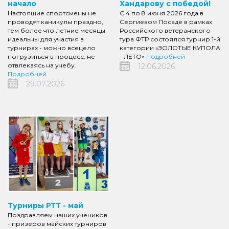
начало
Хандарову с победой!
Настоящие спортсмены не
С 4 по 8 июня 2026 года в
проводят каникулы праздно,
Сергиевом Посаде в рамках
тем более что летние месяцы
Российского ветеранского
идеальны для участия в
тура ФТР состоялся турнир 1-й
турнирах - можно всецело
категории «ЗОЛОТЫЕ КУПОЛА
погрузиться в процесс, не
- ЛЕТО»
Подробней
отвлекаясь на учебу.
12.06.2026
Подробней
29.07.2026
Турниры РТТ - май
Поздравляем наших учеников
- призеров майских турниров