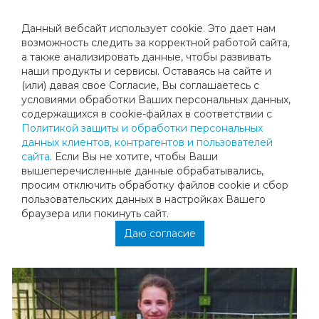
Данный вебсайт использует cookie. Это дает нам
возможность следить за корректной работой сайта,
а также анализировать данные, чтобы развивать
наши продукты и сервисы. Оставаясь на сайте и
2 НОВЫЕ МЕДАЛИ
(или) давая свое Согласие, Вы соглашаетесь с
условиями обработки Ваших персональных данных,
содержащихся в cookie-файлах в соответствии с
На прошлой неделе наши ученики принесли клубу 2
Политикой защиты и обработки персональных
новые победы!
данных клиентов, контрагентов и пользователей
Степанова Таисия заняла 1 место на турнире РТТ
сайта
. Если Вы не хотите, чтобы Ваши
«Подмосковное лето Валенсии» в Электростали. (тренер
вышеперечисленные данные обрабатывались,
Асхабова Дарья)
просим отключить обработку файлов cookie и сбор
пользовательских данных в настройках Вашего
Разумовский Александр занял 2 место на ТВД «Ten» Cup
браузера или покинуть сайт.
в Дмитрове. (тренер Асхабова Дарья)
Даю согласие
Поздравляем ребят с этими результатами, так держать!