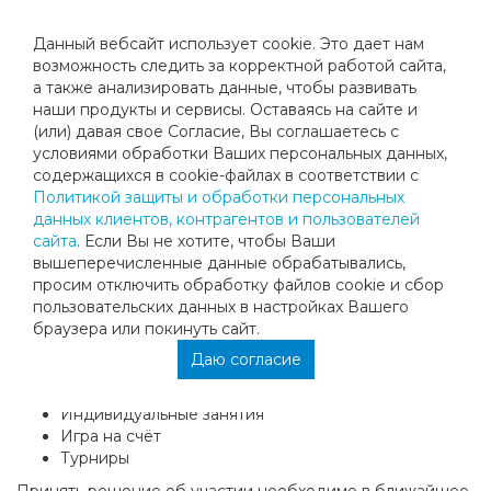
Данный вебсайт использует cookie. Это дает нам
возможность следить за корректной работой сайта,
а также анализировать данные, чтобы развивать
наши продукты и сервисы. Оставаясь на сайте и
ДЕТСКИЕ СБОРЫ ВМЕСТЕ С
(или) давая свое Согласие, Вы соглашаетесь с
условиями обработки Ваших персональных данных,
«МЕГАСПОРТ-ТЕННИС»
содержащихся в cookie-файлах в соответствии с
Политикой защиты и обработки персональных
данных клиентов, контрагентов и пользователей
Сборы - это прекрасная возможность совместить отдых и
сайта
. Если Вы не хотите, чтобы Ваши
продуктивные тренировки.
вышеперечисленные данные обрабатывались,
«Мегаспорт-теннис» приглашает всех желающих принять
просим отключить обработку файлов cookie и сбор
участие в детских теннисных сборах в Турции с 29
пользовательских данных в настройках Вашего
октября по 6 ноября в отеле Belconti Resort Hotel.
браузера или покинуть сайт.
Вас ждут
Даю согласие
Групповые занятия и ОФП
Индивидуальные занятия
Игра на счёт
Турниры