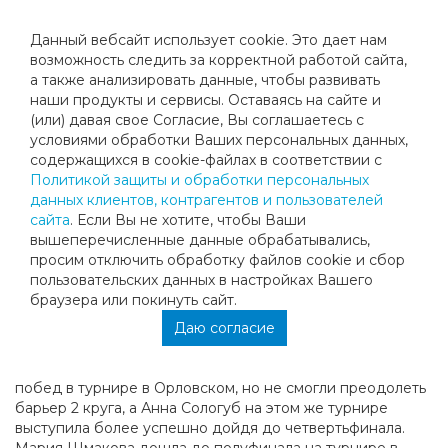
Данный вебсайт использует cookie. Это дает нам
возможность следить за корректной работой сайта,
а также анализировать данные, чтобы развивать
наши продукты и сервисы. Оставаясь на сайте и
БОЛЬШОЙ ДЕСАНТ НА ТУРНИРАХ В
(или) давая свое Согласие, Вы соглашаетесь с
условиями обработки Ваших персональных данных,
МОСКОВСКОЙ ОБЛАСТИ
содержащихся в cookie-файлах в соответствии с
Политикой защиты и обработки персональных
данных клиентов, контрагентов и пользователей
На минувшей недели наши ученики, с разной степенью
сайта
. Если Вы не хотите, чтобы Ваши
успеха участвовали на турнирах в Московском регионе!
вышеперечисленные данные обрабатывались,
Эмина Муратович и Евгения Чулкова завоевали серебро,
просим отключить обработку файлов cookie и сбор
Эмина на Первенстве городского округа Мытищи , а
пользовательских данных в настройках Вашего
Евгения на турнире в Зеленограде «Первенство PRO
браузера или покинуть сайт.
CLUB». Поздравляем Эмину и Евгению!
Даю согласие
Ученики постарше: Ангелина Мысакова, Никита
Баклыков, и Кирилл Макаренко дружно стартовали с
побед в турнире в Орловском, но не смогли преодолеть
барьер 2 круга, а Анна Сологуб на этом же турнире
выступила более успешно дойдя до четвертьфинала.