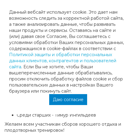
Данный вебсайт использует cookie. Это дает нам
возможность следить за корректной работой сайта,
а также анализировать данные, чтобы развивать
наши продукты и сервисы. Оставаясь на сайте и
«МЕГАСПОРТ-ТЕННИС» В ТУРЦИИ!
(или) давая свое Согласие, Вы соглашаетесь с
условиями обработки Ваших персональных данных,
содержащихся в cookie-файлах в соответствии с
Наши сборы в Турции начались. В них принимают
Политикой защиты и обработки персональных
участие 30 учеников. Комфортная погода позволила нам
данных клиентов, контрагентов и пользователей
уже в первый день провести тренировки дважды, утром
сайта
. Если Вы не хотите, чтобы Ваши
и вечером.
вышеперечисленные данные обрабатывались,
Помимо тренировок были проведены занятия ОФП и
просим отключить обработку файлов cookie и сбор
спортивные викторины,на которых разыграли первые
пользовательских данных в настройках Вашего
медали.
браузера или покинуть сайт.
Даю согласие
Победителями викторин стали:
Среди младших - Иван Беляков
Среди старших - Тимур Ингильдеев
Желаем всем участникам сборов хорошего отдыха и
плодотворных тренировок!