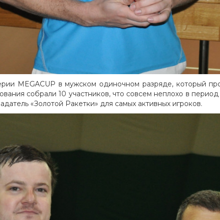
ерии MEGACUP в мужском одиночном разряде, который про
вания собрали 10 участников, что совсем неплохо в период
ладатель «Золотой Ракетки» для самых активных игроков.