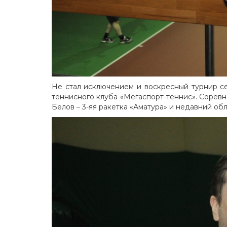
Не стал исключением и воскресный турнир с
теннисного клуба «Мегаспорт-теннис». Соревно
Белов – 3-яя ракетка «Аматура» и недавний об