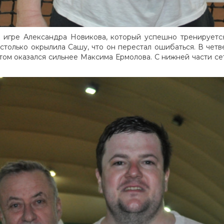
в игре Александра Новикова, который успешно тренируетс
столько окрылила Сашу, что он перестал ошибаться. В че
чётом оказался сильнее Максима Ермолова. С нижней части с