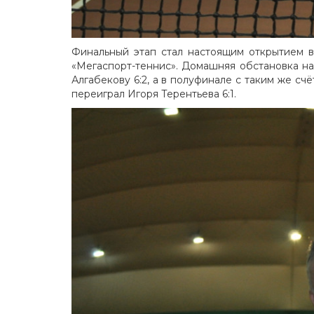
Финальный этап стал настоящим открытием 
«Мегаспорт-теннис». Домашняя обстановка на
Алгабекову 6:2, а в полуфинале с таким же с
переиграл Игоря Терентьева 6:1.