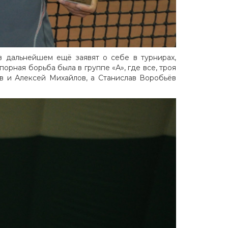
в дальнейшем ещё заявят о себе в турнирах,
орная борьба была в группе «А», где все, троя
в и Алексей Михайлов, а Станислав Воробьёв