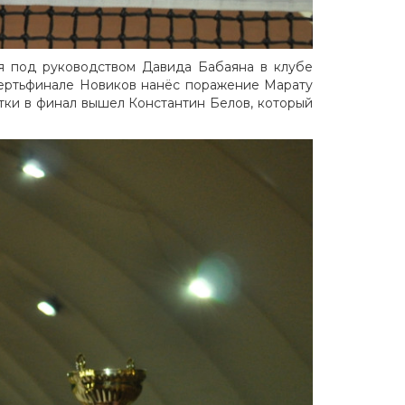
я под руководством Давида Бабаяна в клубе
твертьфинале Новиков нанёс поражение Марату
етки в финал вышел Константин Белов, который