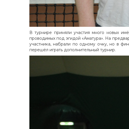
В турнире приняли участия много новых имё
проводимых под эгидой «Аматура». На предвари
участника, набрали по одному очку, но в ф
перешёл играть дополнительный турнир.