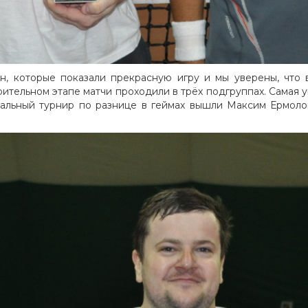
н, которые показали прекрасную игру и мы уверены, что 
тельном этапе матчи проходили в трёх подгруппах. Самая уп
инальный турнир по разнице в геймах вышли Максим Ермоло