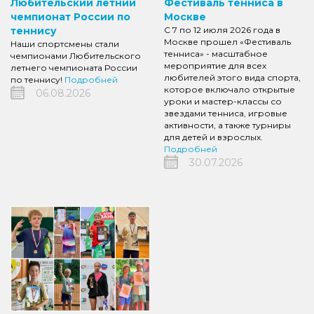
Любительский летний
Фестиваль тенниса в
чемпионат России по
Москве
теннису
С 7 по 12 июля 2026 года в
Москве прошел «Фестиваль
Наши спортсмены стали
тенниса» - масштабное
чемпионами Любительского
мероприятие для всех
летнего чемпионата России
любителей этого вида спорта,
по теннису!
Подробней
которое включало открытые
06.08.2026
уроки и мастер-классы со
звездами тенниса, игровые
активности, а также турниры
для детей и взрослых.
Подробней
30.07.2026