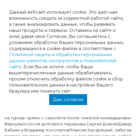
Данный вебсайт использует cookie. Это дает нам
возможность следить за корректной работой сайта,
а также анализировать данные, чтобы развивать
наши продукты и сервисы. Оставаясь на сайте и
МЕГАСПОРТ-ТЕННИС ОТКРЫВАЕТ
(или) давая свое Согласие, Вы соглашаетесь с
условиями обработки Ваших персональных данных,
НОВЫЙ СЕЗОН ТУРНИРОВ
содержащихся в cookie-файлах в соответствии с
Политикой защиты и обработки персональных
данных клиентов, контрагентов и пользователей
В воскресенье 6 октября на кортах ТК «Мегаспорт-теннис»
сайта
. Если Вы не хотите, чтобы Ваши
прошёл первый в этом сезоне мужской парный турнир
вышеперечисленные данные обрабатывались,
серии «MEGA COACH CUP». В отсутствии многих постоянных
просим отключить обработку файлов cookie и сбор
участников, уехавших на «AMATOUR OPEN» в солнечную
пользовательских данных в настройках Вашего
Турцию, турнир собрал 6 пар. Приезд таких харизматических
браузера или покинуть сайт.
пар как: Виктор Штиль/Александр Швец, Сергей Данилов/
Даю согласие
Михаил Карташов и Андрей Казаков/Филипп Мухометов
делают любой турнир более интересным. Александр
Петровичев так хотел сыграть в родном клубе, что приехал
на турнир прямо с самолёта после тяжёлой командировки.
Вернулись после долгового перерыва Сергей Довгий/Давид
Бабаян и Владимир Косолапов/Максим Касарецкий, забегая